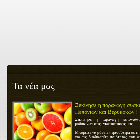
Τα νέα μας
Ξεκίνησε η παραγωγή συσκ
Πεπονιών και Βερύκοκων !
Ξεκιίνησε η παραγωγή πεπονιών
ροδάκινων στις εγκαταστάσεις μας.
Μπορείτε να μάθετε περισσότερα σε επ
για τις διαδικασίες ποιότητας που 