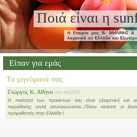
Ποιά είναι η sunf
Η Εταιρία μας Β. ΜΗΛΙΝΗΣ & 
λαχανικά σε Ελλάδα και Εξωτερι
Χαλκιδικής.
Η εταιρεία δραστηριοποιείται
συγκεκριμένων αγροτικων πρ
Είπαν για εμάς
ιδιόκτητες εκτάσεις μας είτ
παραγωγών.
Τα μηνύματά σας
Βασικές συνιστώσες λειτουργίας τ
Η παροχή προίόντων υψηλής πο
Η Αξιοπιστία απέναντι στους πελ
Γιώργος Κ. Αθήνα
στις 4/6/2005
Το 2011 ήταν χρονιά σταθμός γ
Η ποιότητα των προιόντων σας είναι εξαιρετική και οι
ειδικών σύγχρονων ψυκτικών
εξοπλισμού των εγκαταστάσ
παράδοσης απλά ασυναγώνιστοι...Πλέον είσαστε οι βασι
συμπεριλήφθηκε και η συνε
προμηθευτές στην Ελλάδα !
Προσωπικού μας με όλα τα σύγ
την παροχή υψηλής ποιότητας 