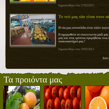
και τον τρόπο προμήθειας των προϊόντ
δημοσιεύθηκε στις 27/03/2015
Το νεό μας site είναι στον α
Η νέα μας ιστοσελίδα είναι πλέον γεγον
Ενημερωθείτε σε επικοινωνία μαζί μας 
μας και τους τρόπους προμήθειάς τους 
συσκευαστήριό μας !
Δείτε τις εγκαταστάσεις μας και διαβάσ
δημοσιεύθηκε στις 19/03/2013
Μηλίνης & Δ. Μηλίνης Ο.Ε.
Είμαστε στη διάθεσή σας για οποιαδήπ
δείτε
συνεργασία.
Τα προιόντα μας